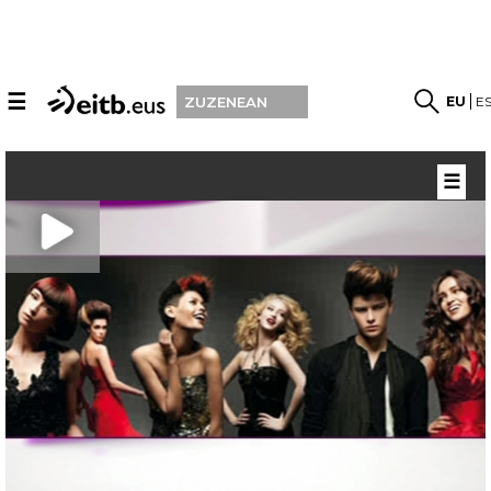
☰
EU
E
ZUZENEAN
☰