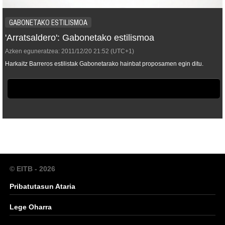
GABONETAKO ESTILISMOA
'Arratsaldero': Gabonetako estilismoa
Azken eguneratzea:
2011/12/20
21:52
(UTC+1)
Harkaitz Barreros estilistak Gabonetarako hainbat proposamen egin ditu.
© EITB - 2026
Pribatutasun Ataria
Lege Oharra