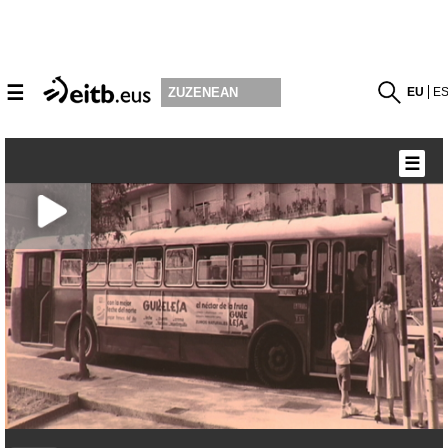
☰
EU
E
ZUZENEAN
☰