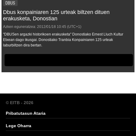
DBUS
Dbus konpainiaren 125 urteak biltzen dituen
erakusketa, Donostian
Azken eguneratzea:
2012/01/18
10:45
(UTC+1)
"DBUSen argazki historikoen erakusketa" Donostiako Ernest Lluch Kultur
Etxean dago ikusgai. Donostiako Tranbia Konpainiaren 125 urteak
laburbiltzen dira bertan.
© EITB - 2026
Pribatutasun Ataria
Lege Oharra