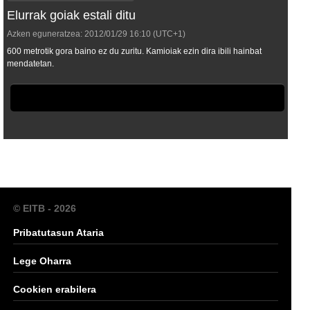
Elurrak goiak estali ditu
Azken eguneratzea:
2012/01/29
16:10
(UTC+1)
600 metrotik gora baino ez du zuritu. Kamioiak ezin dira ibili hainbat
mendatetan.
© EITB - 2026
Pribatutasun Ataria
Lege Oharra
Cookien erabilera