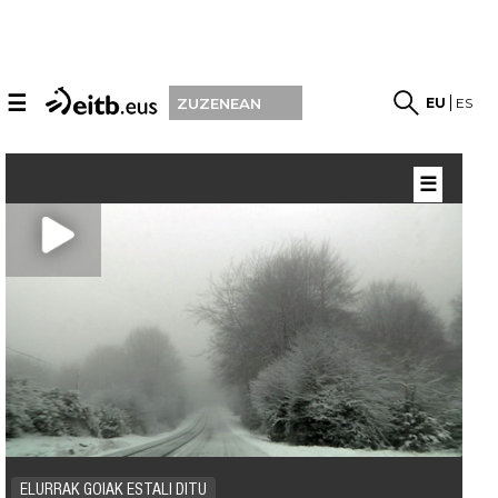
☰
EU
ES
ZUZENEAN
☰
ELURRAK GOIAK ESTALI DITU