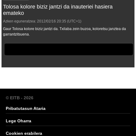
Tolosa kolore biziz jantzi da inauteriei hasiera
emateko
Azken eguneratzea:
2012/02/16
20:35
(UTC+1)
Gaur Tolosa kolore biziz jantzi da. Txilaba zein buzoa, koloretsu janztea da
garrantzitsuena.
© EITB - 2026
Pribatutasun Ataria
Lege Oharra
Cookien erabilera