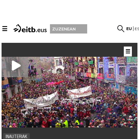
☰
EU
E
ZUZENEAN
☰
INAUTERIAK