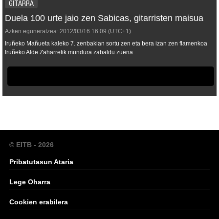
GITARRA
Duela 100 urte jaio zen Sabicas, gitarristen maisua
Azken eguneratzea:
2012/03/16
16:09
(UTC+1)
Iruñeko Mañueta kaleko 7. zenbakian sortu zen eta bera izan zen flamenkoa
Iruñeko Alde Zaharretik mundura zabaldu zuena.
© EITB - 2026
Pribatutasun Ataria
Lege Oharra
Cookien erabilera