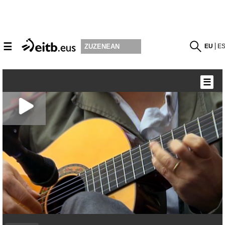
☰
EU
E
ZUZENEAN
☰