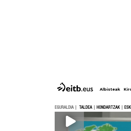
Albisteak
Kir
EGURALDIA
TALDEA
HONDARTZAK
ESK