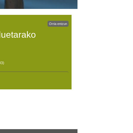
Orria entzun
duetarako
03)