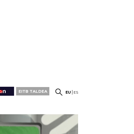
EITB TALDEA
EU
ES