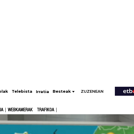
ZUZENEAN
Telebista
Besteak
olak
Irratia
IA
WEBKAMERAK
TRAFIKOA