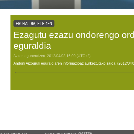
EGURALDIA, ETB-1EN
Ezagutu ezazu ondorengo or
eguraldia
Azken eguneratzea:
2012/04/03
16:00
(UTC+2)
Andoni Aizpuruk eguraldiaren informazioaz aurkeztutako saioa. (2012/04/
GAZTEA