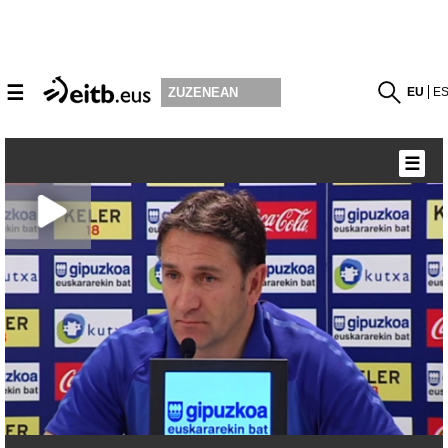
☰
EU
E
ZUZENEAN
☰