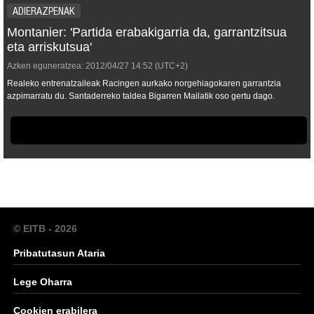
ADIERAZPENAK
Montanier: 'Partida erabakigarria da, garrantzitsua
eta arriskutsua'
Azken eguneratzea:
2012/04/27
14:52
(UTC+2)
Realeko entrenatzaileak Racingen aurkako norgehiagokaren garrantzia
azpimarratu du. Santaderreko taldea Bigarren Mailatik oso gertu dago.
© EITB - 2026
Pribatutasun Ataria
Lege Oharra
Cookien erabilera