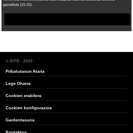
gaindituta (15-22).
© EITB - 2026
Pribatutasun Ataria
Lege Oharra
Cookien erabilera
Cookien konfigurazioa
Gardentasuna
Kontaktua