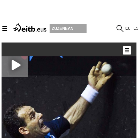
☰
EU
E
ZUZENEAN
☰