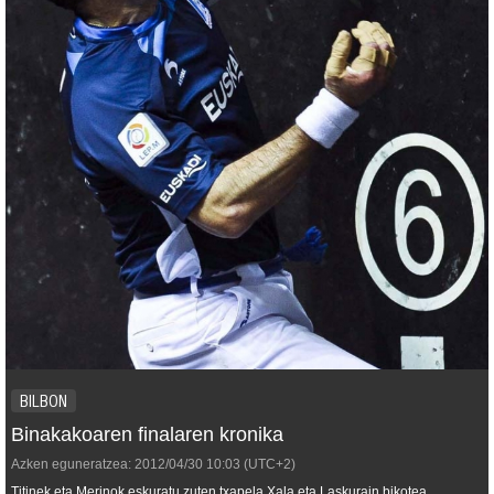
BILBON
Binakakoaren finalaren kronika
Azken eguneratzea:
2012/04/30
10:03
(UTC+2)
Titinek eta Merinok eskuratu zuten txapela Xala eta Laskurain bikotea