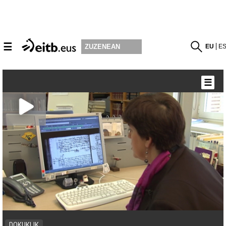
☰
EU
E
ZUZENEAN
☰
DOKUKLIK