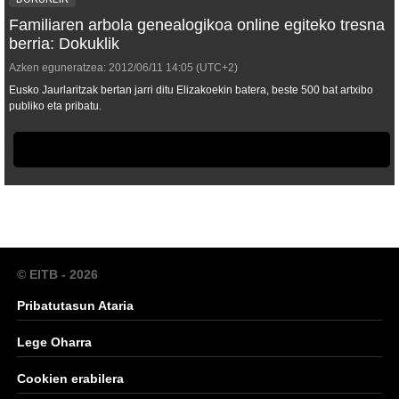
Familiaren arbola genealogikoa online egiteko tresna
berria: Dokuklik
Azken eguneratzea:
2012/06/11
14:05
(UTC+2)
Eusko Jaurlaritzak bertan jarri ditu Elizakoekin batera, beste 500 bat artxibo
publiko eta pribatu.
© EITB - 2026
Pribatutasun Ataria
Lege Oharra
Cookien erabilera