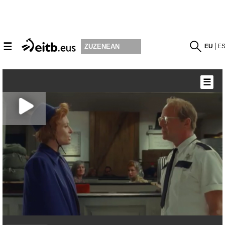
☰
EU
E
ZUZENEAN
☰