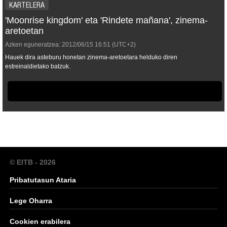
KARTELERA
'Moonrise kingdom' eta 'Rindete mañana', zinema-
aretoetan
Azken eguneratzea:
2012/06/15
16:51
(UTC+2)
Hauek dira asteburu honetan zinema-aretoetara helduko diren
estreinaldietako batzuk.
© EITB - 2026
Pribatutasun Ataria
Lege Oharra
Cookien erabilera