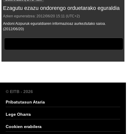
Ezagutu ezazu ondorengo orduetarako eguraldia
Azken eguneratzea:
2012/06/20
15:11
(UTC+2)
Andoni Aizpuruk eguraldiaren informazioaz aurkeztutako saioa.
(2012/06/20)
© EITB - 2026
Pribatutasun Ataria
Lege Oharra
Cookien erabilera