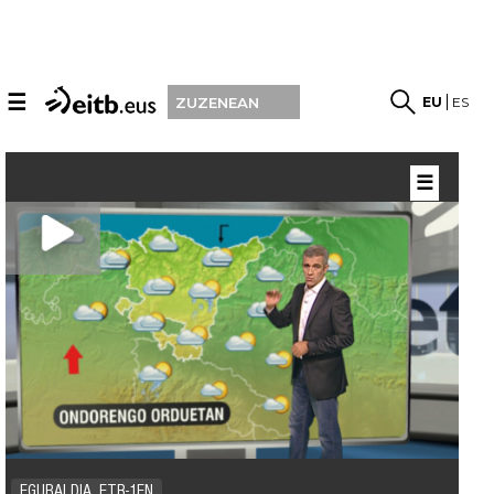
☰
EU
ES
ZUZENEAN
☰
EGURALDIA, ETB-1EN