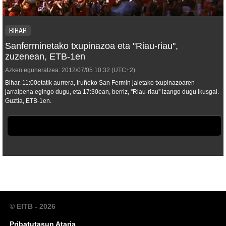
BIHAR
Sanferminetako txupinazoa eta ''Riau-riau'',
zuzenean, ETB-1en
Azken eguneratzea:
2012/07/05
10:32
(UTC+2)
Bihar, 11:00etatik aurrera, Iruñeko San Fermin jaietako txupinazoaren
jarraipena egingo dugu, eta 17:30ean, berriz, ''Riau-riau'' izango dugu ikusgai.
Guztia, ETB-1en.
© EITB - 2026
Pribatutasun Ataria