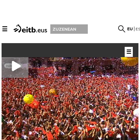
☰
EU
E
ZUZENEAN
☰