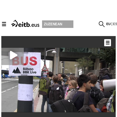
☰
EU
E
ZUZENEAN
☰