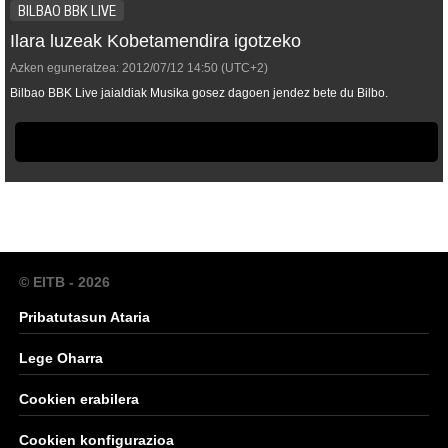
BILBAO BBK LIVE
Ilara luzeak Kobetamendira igotzeko
Azken eguneratzea:
2012/07/12
14:50
(UTC+2)
Bilbao BBK Live jaialdiak Musika gosez dagoen jendez bete du Bilbo.
© EITB - 2026
Pribatutasun Ataria
Lege Oharra
Cookien erabilera
Cookien konfigurazioa