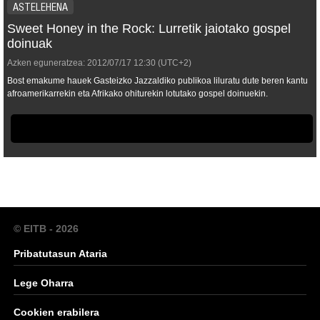
ASTELEHENA
Sweet Honey in the Rock: Lurretik jaiotako gospel
doinuak
Azken eguneratzea:
2012/07/17
12:30
(UTC+2)
Bost emakume hauek Gasteizko Jazzaldiko publikoa liluratu dute beren kantu
afroamerikarrekin eta Afrikako ohiturekin lotutako gospel doinuekin.
© EITB - 2026
Pribatutasun Ataria
Lege Oharra
Cookien erabilera