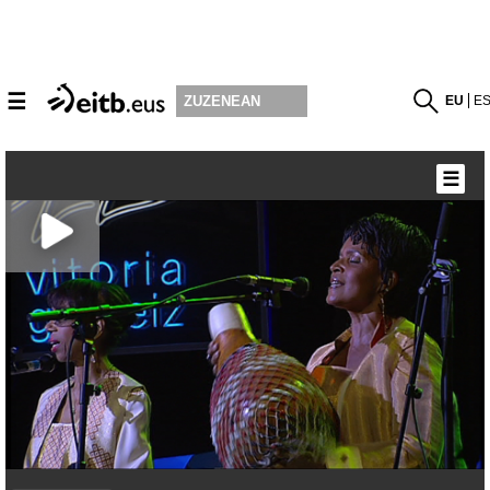
☰
EU
E
ZUZENEAN
☰