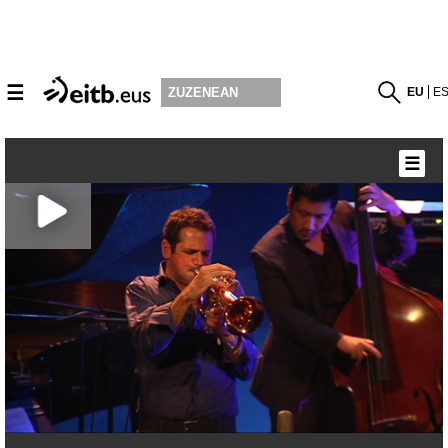
☰
EU
E
ZUZENEAN
☰