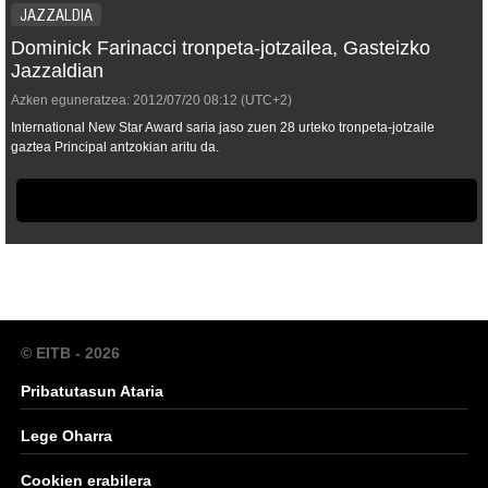
JAZZALDIA
Dominick Farinacci tronpeta-jotzailea, Gasteizko
Jazzaldian
Azken eguneratzea:
2012/07/20
08:12
(UTC+2)
International New Star Award saria jaso zuen 28 urteko tronpeta-jotzaile
gaztea Principal antzokian aritu da.
© EITB - 2026
Pribatutasun Ataria
Lege Oharra
Cookien erabilera