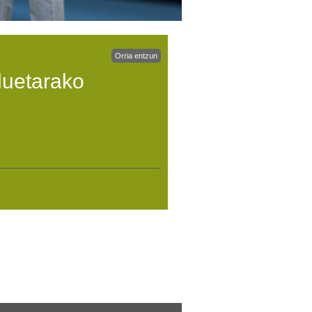
Orria entzun
duetarako