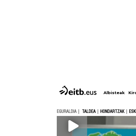
Albisteak
Kir
EGURALDIA
TALDEA
HONDARTZAK
ESK