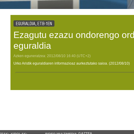
EGURALDIA, ETB-1EN
Ezagutu ezazu ondorengo or
eguraldia
Azken eguneratzea:
2012/08/10
16:40
(UTC+2)
Urko Aristik eguraldiaren informazioaz aurkeztutako saioa. (2012/08/10)
GAZTEA