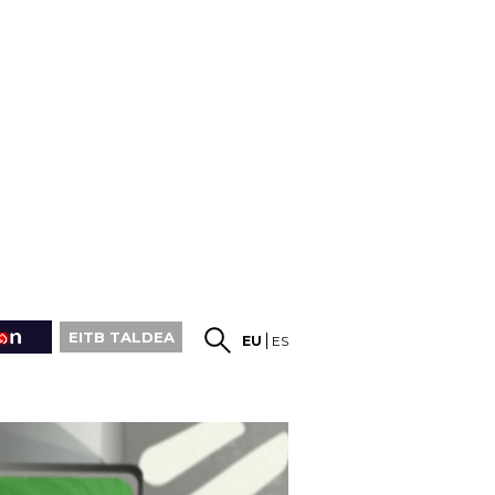
EITB TALDEA
EU
ES