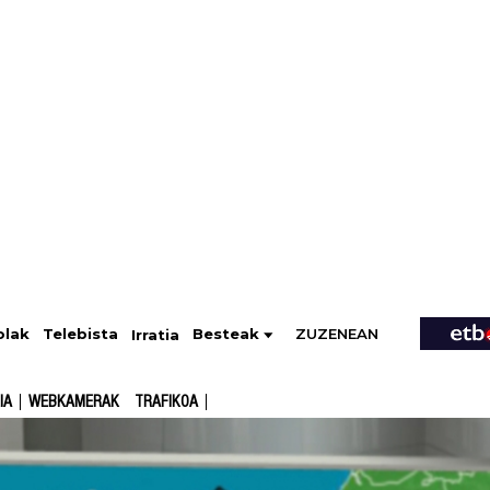
ZUZENEAN
Telebista
Besteak
olak
Irratia
IA
WEBKAMERAK
TRAFIKOA