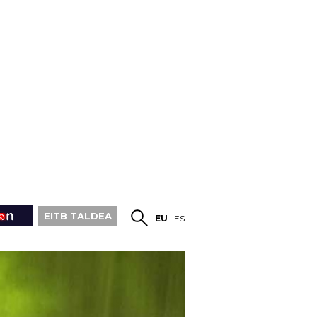
EITB TALDEA
EU
ES