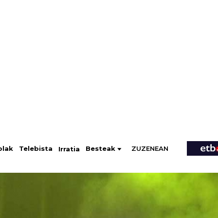
ZUZENEAN
Telebista
Besteak
olak
Irratia