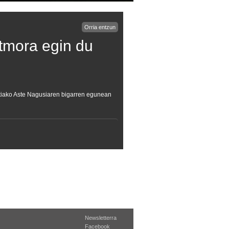
Orria entzun
itmora egin du
stiako Aste Nagusiaren bigarren egunean
Newsletterra
Facebook