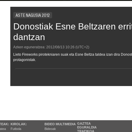
ASTE NAGUSIA 2012
Donostiak Esne Beltzaren err
dantzan
Azken eguneratzea:
2012/08/13
10:26
(UTC+2)
Lieto Fireworks pirotekniaren suak eta Esne Beltza taldea izan dira Dono
protagonistak.
GAZTEA
TEAK:
KIROLAK:
BIDEO MULTIMEDIA
EGURALDIA
tatea
Futbola
Bideoak
TRAFIKOA