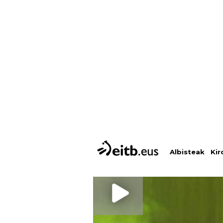
Albisteak
Kir