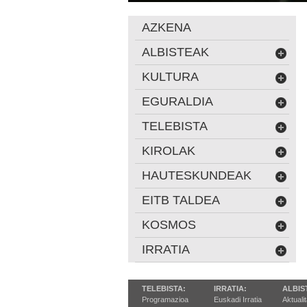
AZKENA
ALBISTEAK
KULTURA
EGURALDIA
TELEBISTA
KIROLAK
HAUTESKUNDEAK
EITB TALDEA
KOSMOS
IRRATIA
TELEBISTA:
IRRATIA:
ALBIS
Programazioa
Euskadi Irratia
Aktuali