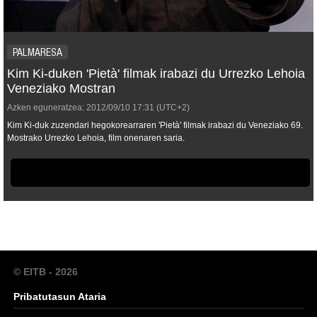
PALMARESA
Kim Ki-duken 'Pietà' filmak irabazi du Urrezko Lehoia
Veneziako Mostran
Azken eguneratzea:
2012/09/10
17:31
(UTC+2)
Kim Ki-duk zuzendari hegokorearraren 'Pietà' filmak irabazi du Veneziako 69.
Mostrako Urrezko Lehoia, film onenaren saria.
© EITB - 2026
Pribatutasun Ataria