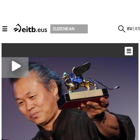
☰
EU
E
ZUZENEAN
☰