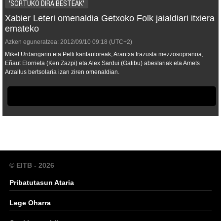
'SORTUKO DIRA BESTEAK'
Xabier Leteri omenaldia Getxoko Folk jaialdiari itxiera
emateko
Azken eguneratzea:
2012/09/10
09:18
(UTC+2)
Mikel Urdangarin eta Petti kantautoreak, Arantxa Irazusta mezzosopranoa,
Eñaut Elorrieta (Ken Zazpi) eta Alex Sardui (Gatibu) abeslariak eta Amets
Arzallus bertsolaria izan ziren omenaldian.
© EITB - 2026
Pribatutasun Ataria
Lege Oharra