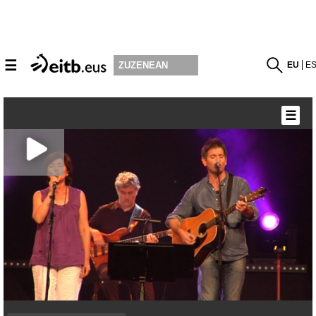
☰
EU
E
ZUZENEAN
☰