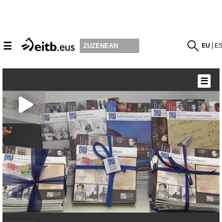
☰
EU
E
ZUZENEAN
☰