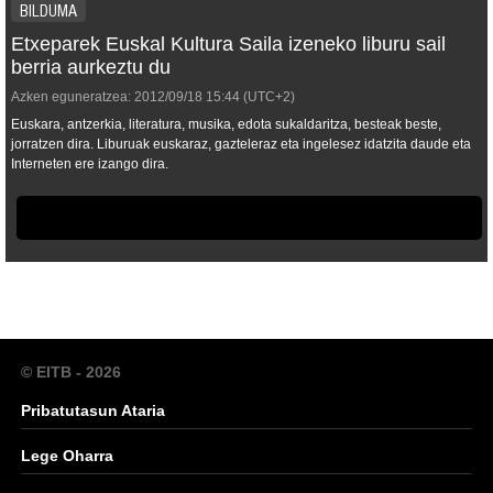
BILDUMA
Etxeparek Euskal Kultura Saila izeneko liburu sail
berria aurkeztu du
Azken eguneratzea:
2012/09/18
15:44
(UTC+2)
Euskara, antzerkia, literatura, musika, edota sukaldaritza, besteak beste,
jorratzen dira. Liburuak euskaraz, gazteleraz eta ingelesez idatzita daude eta
Interneten ere izango dira.
© EITB - 2026
Pribatutasun Ataria
Lege Oharra