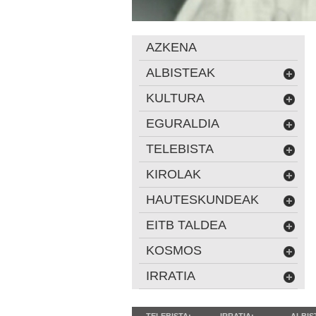
AZKENA
ALBISTEAK
KULTURA
EGURALDIA
TELEBISTA
KIROLAK
HAUTESKUNDEAK
EITB TALDEA
KOSMOS
IRRATIA