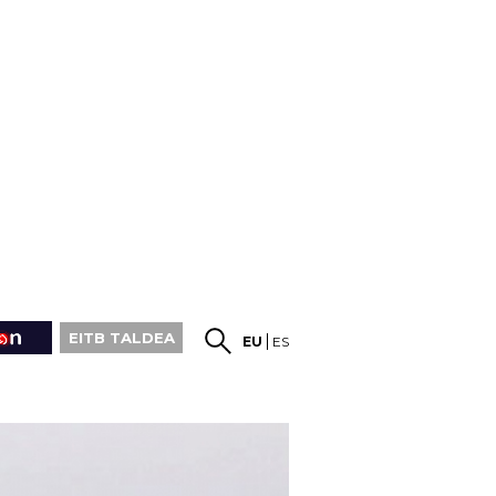
EITB TALDEA
EU
ES