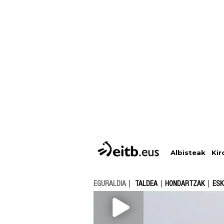
Albisteak
Kir
EGURALDIA
TALDEA
HONDARTZAK
ESK