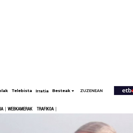
ZUZENEAN
Telebista
Besteak
olak
Irratia
IA
WEBKAMERAK
TRAFIKOA