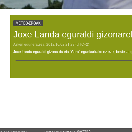
METEO-EROAK
Joxe Landa eguraldi gizonare
Azken eguneratzea:
2012/10/02
21:23
(UTC+2)
Joxe Landa eguraldi gizona da eta "Gara" egunkarirako ez ezik, beste zazpi 
GAZTEA