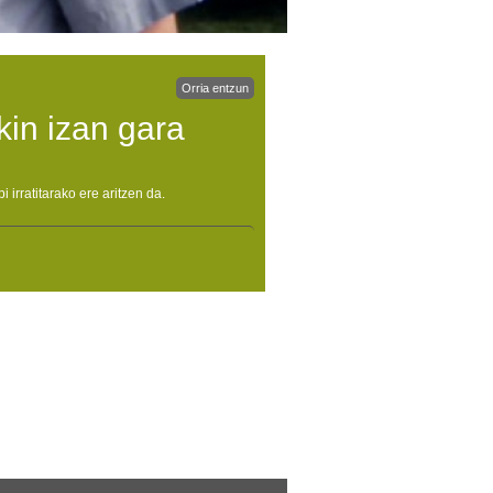
Orria entzun
kin izan gara
irratitarako ere aritzen da.