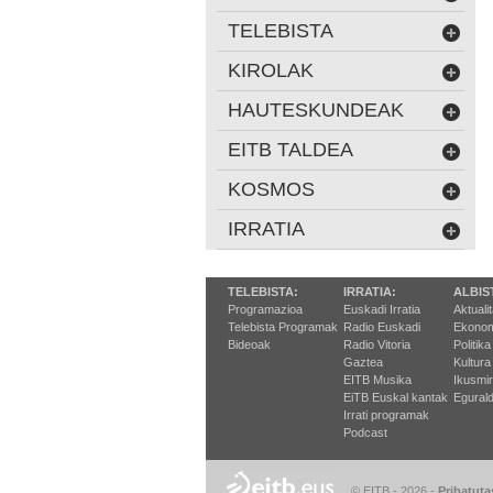
TELEBISTA
KIROLAK
HAUTESKUNDEAK
EITB TALDEA
KOSMOS
IRRATIA
TELEBISTA:
IRRATIA:
ALBIS
Programazioa
Euskadi Irratia
Aktuali
Telebista Programak
Radio Euskadi
Ekonom
Bideoak
Radio Vitoria
Politika
Gaztea
Kultura
EITB Musika
Ikusmi
EiTB Euskal kantak
Egurald
Irrati programak
Podcast
© EITB - 2026
-
Pribatuta