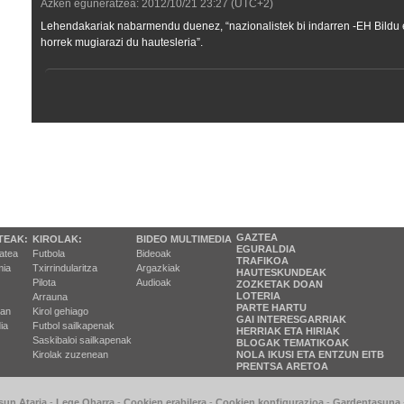
Azken eguneratzea:
2012/10/21
23:27
(UTC+2)
Lehendakariak nabarmendu duenez, “nazionalistek bi indarren -EH Bildu et
horrek mugiarazi du hautesleria”.
GAZTEA
TEAK:
KIROLAK:
BIDEO MULTIMEDIA
EGURALDIA
tatea
Futbola
Bideoak
TRAFIKOA
ia
Txirrindularitza
Argazkiak
HAUTESKUNDEAK
Pilota
Audioak
ZOZKETAK DOAN
LOTERIA
Arrauna
PARTE HARTU
ran
Kirol gehiago
GAI INTERESGARRIAK
ia
Futbol sailkapenak
HERRIAK ETA HIRIAK
Saskibaloi sailkapenak
BLOGAK TEMATIKOAK
Kirolak zuzenean
NOLA IKUSI ETA ENTZUN EITB
PRENTSA ARETOA
sun Ataria
-
Lege Oharra
-
Cookien erabilera
-
Cookien konfigurazioa
-
Gardentasuna