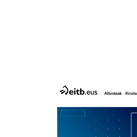
Albisteak
Kirola