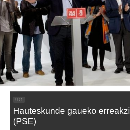
U-21
Hauteskunde gaueko erreakzi
(PSE)