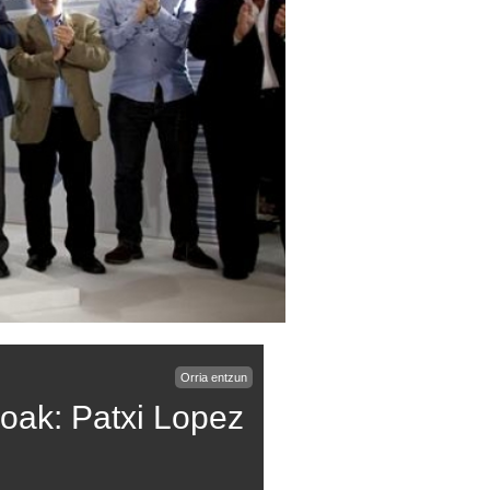
Orria entzun
oak: Patxi Lopez