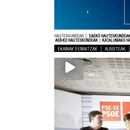
HAUTESKUNDEAK
EAEKO HAUTESKUNDEAK
AEB-KO HAUTESKUNDEAK
KATALUNIAKO H
EKAINAK 9 EMAITZAK
ALBISTEAK