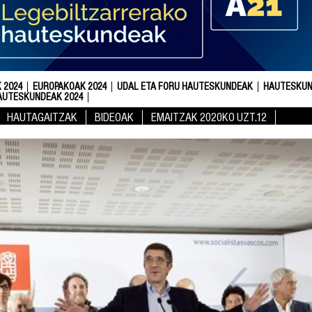
 2024
EUROPAKOAK 2024
UDAL ETA FORU HAUTESKUNDEAK
HAUTESKUN
AUTESKUNDEAK 2024
HAUTAGAITZAK
BIDEOAK
EMAITZAK 2020KO UZT.12