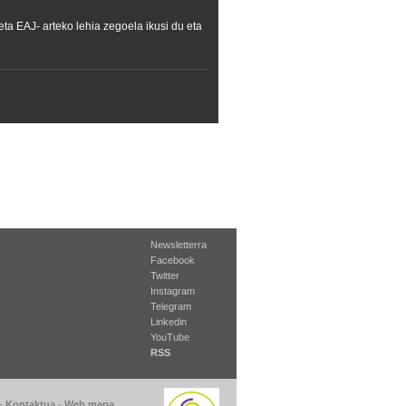
a EAJ- arteko lehia zegoela ikusi du eta
Newsletterra
Facebook
Twitter
Instagram
Telegram
Linkedin
YouTube
RSS
-
Kontaktua
-
Web mapa