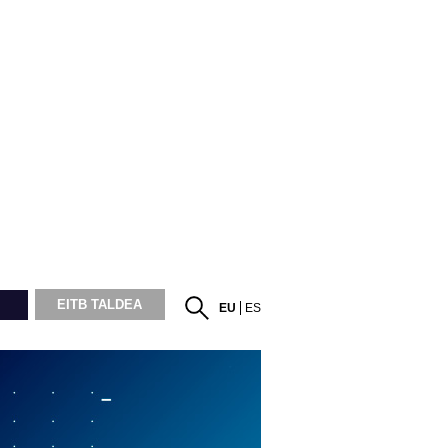
EITB TALDEA
EU
ES