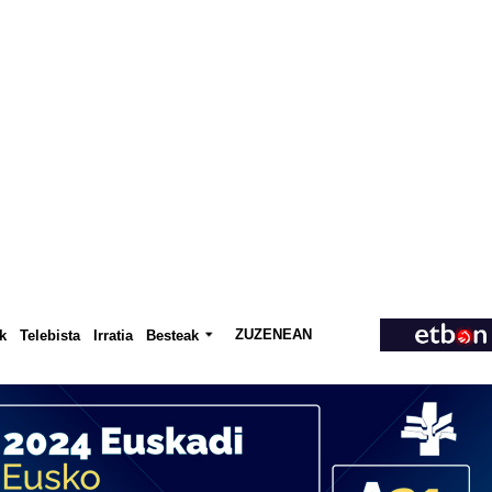
ZUZENEAN
Telebista
Besteak
k
Irratia