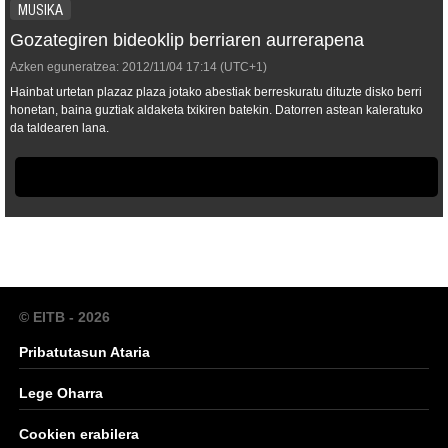
MUSIKA
Gozategiren bideoklip berriaren aurrerapena
Azken eguneratzea:
2012/11/04
17:14
(UTC+1)
Hainbat urtetan plazaz plaza jotako abestiak berreskuratu dituzte disko berri
honetan, baina guztiak aldaketa txikiren batekin. Datorren astean kaleratuko
da taldearen lana.
© EITB - 2026
Pribatutasun Ataria
Lege Oharra
Cookien erabilera