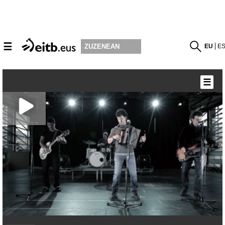
☰
EU
E
ZUZENEAN
☰