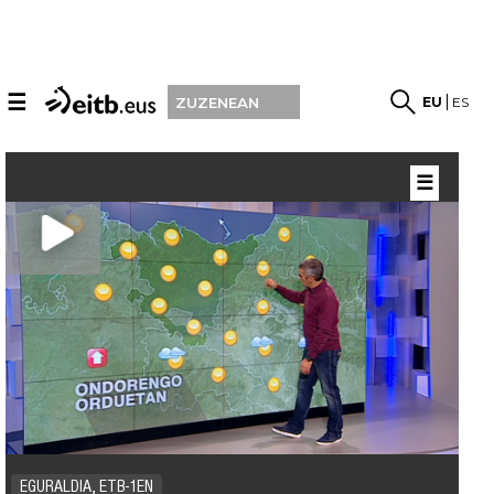
☰
EU
ES
ZUZENEAN
☰
EGURALDIA, ETB-1EN