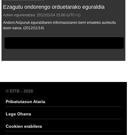
Ezagutu ondorengo orduetarako eguraldia
Azken eguneratzea:
2012/11/14
15:00
(UTC+1)
Andoni Aizpuruk eguraldiaren informazioaren berri emateko aurkeztu
duen saioa. (2012/11/14)
© EITB - 2026
Pribatutasun Ataria
Lege Oharra
Cookien erabilera