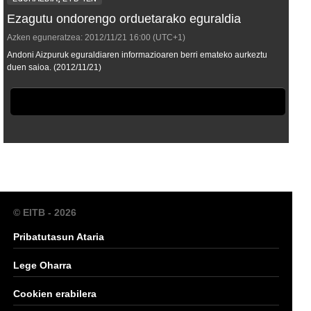
Ezagutu ondorengo orduetarako eguraldia
Azken eguneratzea:
2012/11/21
16:00
(UTC+1)
Andoni Aizpuruk eguraldiaren informazioaren berri emateko aurkeztu
duen saioa. (2012/11/21)
© EITB - 2026
Pribatutasun Ataria
Lege Oharra
Cookien erabilera