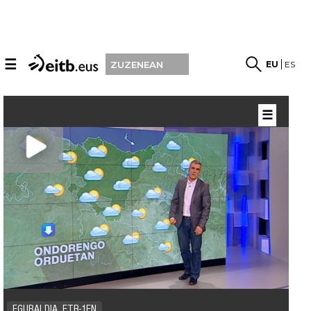
☰
EU
ES
ZUZENEAN
☰
EGURALDIA, ETB-1EN