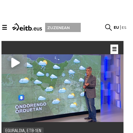
☰
EU
ES
ZUZENEAN
☰
EGURALDIA, ETB-1EN