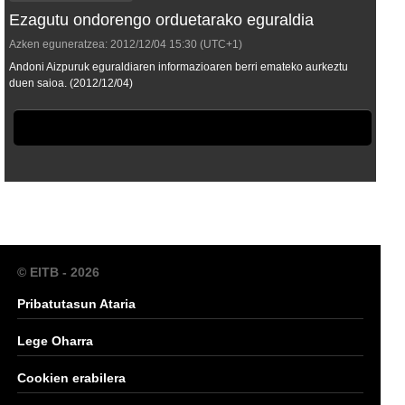
Ezagutu ondorengo orduetarako eguraldia
Azken eguneratzea:
2012/12/04
15:30
(UTC+1)
Andoni Aizpuruk eguraldiaren informazioaren berri emateko aurkeztu
duen saioa. (2012/12/04)
© EITB - 2026
Pribatutasun Ataria
Lege Oharra
Cookien erabilera