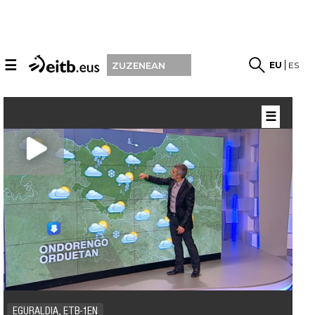
☰
EU
ES
ZUZENEAN
☰
EGURALDIA, ETB-1EN