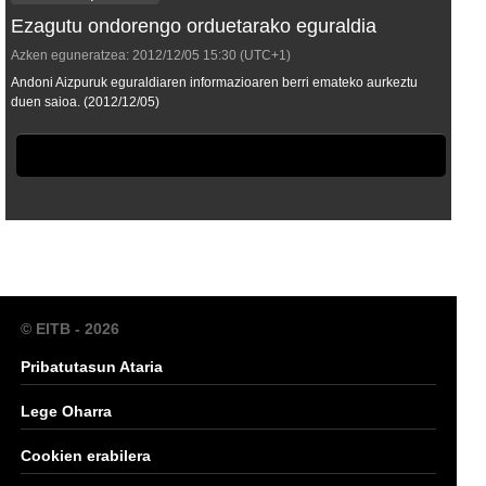
Ezagutu ondorengo orduetarako eguraldia
Azken eguneratzea:
2012/12/05
15:30
(UTC+1)
Andoni Aizpuruk eguraldiaren informazioaren berri emateko aurkeztu
duen saioa. (2012/12/05)
© EITB - 2026
Pribatutasun Ataria
Lege Oharra
Cookien erabilera