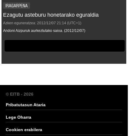
IRAGARPENA
Ezagutu asteburu honetarako eguraldia
Azken eguneratzea:
2012/12/07
21:14
(UTC+1)
Andoni Aizpuruk aurkeztutako saioa. (2012/12/07)
© EITB - 2026
Pribatutasun Ataria
Lege Oharra
Cookien erabilera