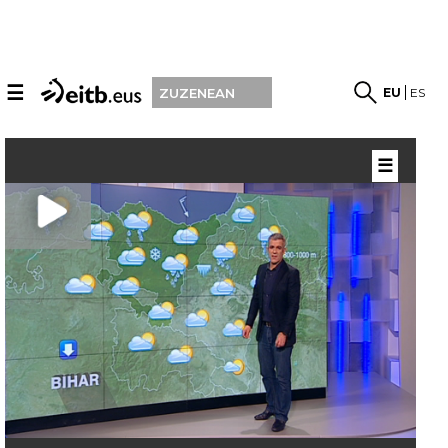
☰
EU
ES
ZUZENEAN
☰