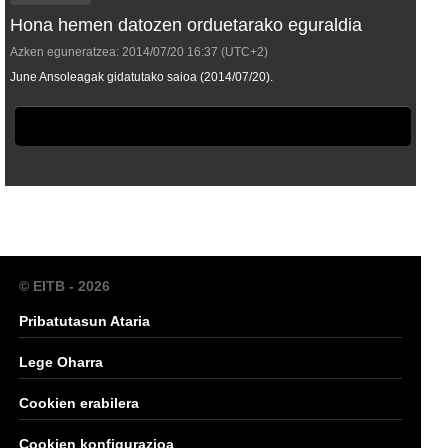
Hona hemen datozen orduetarako eguraldia
Azken eguneratzea:
2014/07/20
16:37
(UTC+2)
June Ansoleagak gidatutako saioa (2014/07/20).
© EITB - 2026
Pribatutasun Ataria
Lege Oharra
Cookien erabilera
Cookien konfigurazioa