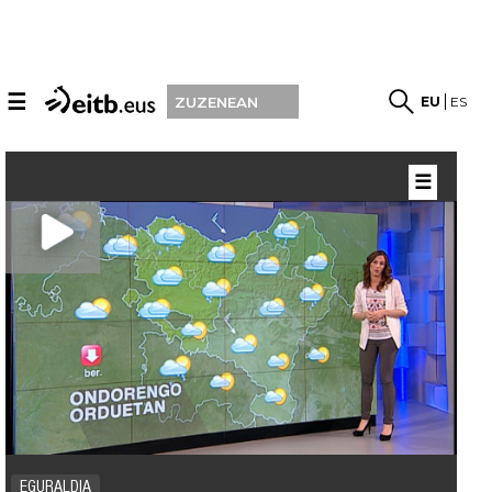
☰
EU
ES
ZUZENEAN
☰
EGURALDIA