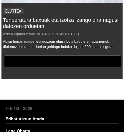
ELURTEA
Tenperatura baxuak eta izotza izango dira nagusi
datozen orduetan
Azken eguneratzea:
2016/02/15
20:49
(UTC+1)
Abisu horian gaude, eta goizean elurra bota badu ere iragarpenek
diotenez datozen orduetan gehiago botako du, eta 300 metrotik gora.
© EITB - 2026
Pribatutasun Ataria
Lege Oharra