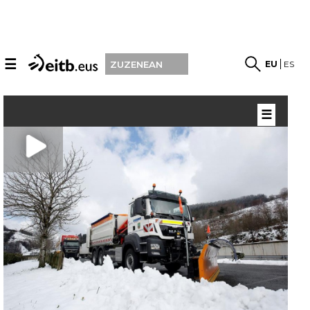
☰
EU
ES
ZUZENEAN
☰