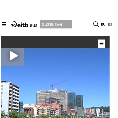
☰
EU
ES
ZUZENEAN
☰