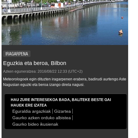
IRAGARPENA
Eguzkia eta beroa, Bilbon
Azken eguneratzea:
2016/08/22
12:33
(UTC+2)
Meteorologoek egin dituzten iragarpenen erabera, badirudi aurtengo Aste
Nagusian eguzki eta beroa izango direla nagusi.
HAU ZURE INTERESEKOA BADA, BALITEKE BESTE GAI
HAUEK ERE IZATEA
Eguraldia argazkiak
Gizartea
Gaurko azken orduko albistea
Gaurko bideo ikusienak