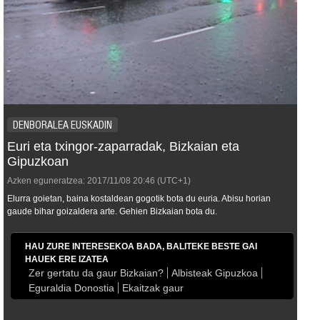
DENBORALEA EUSKADIN
Euri eta txingor-zaparradak, Bizkaian eta
Gipuzkoan
Azken eguneratzea:
2017/11/08
20:46
(UTC+1)
Elurra goietan, baina kostaldean gogotik bota du euria. Abisu horian
gaude bihar goizaldera arte. Gehien Bizkaian bota du.
HAU ZURE INTERESEKOA BADA, BALITEKE BESTE GAI
HAUEK ERE IZATEA
Zer gertatu da gaur Bizkaian?
Albisteak Gipuzkoa
Eguraldia Donostia
Ekaitzak gaur