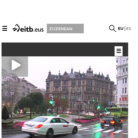
☰
EU
ES
ZUZENEAN
☰