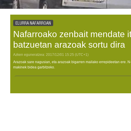
ELURRA NAFARROAN
Nafarroako zenbait mendate it
batzuetan arazoak sortu dira
Azken eguneratzea:
2017/12/01
15:25
(UTC+1)
Arazoak sare nagusian, eta arazoak bigarren mailako errepideetan ere. N-1
makinek bidea garbitzeko.