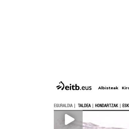
Albisteak
Kir
EGURALDIA
TALDEA
HONDARTZAK
ESK