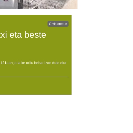
Orria entzun
xi eta beste
21ean jo ta ke aritu behar izan dute elur