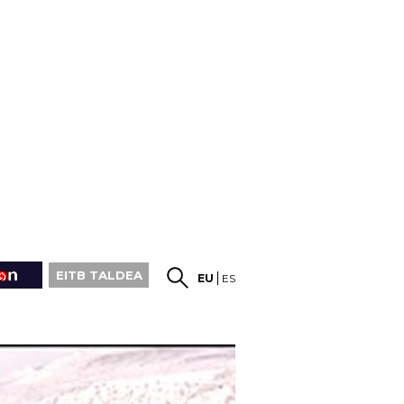
EITB TALDEA
EU
ES