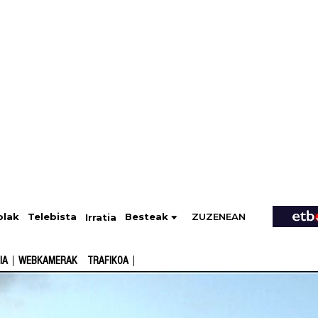
ZUZENEAN
Telebista
Besteak
olak
Irratia
IA
WEBKAMERAK
TRAFIKOA