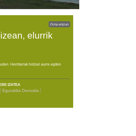
Orria entzun
izean, elurrik
den. Herritarrak hotzari aurre egiten
ERE IZATEA
Eguraldia Donostia