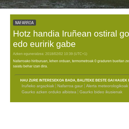
NAFARROA
Hotz handia Iruñean ostiral go
edo euririk gabe
Azken eguneratzea:
2018/02/02
10:39
(UTC+1)
Nafarroako hiriburuan, lehen orduan, termometroak 0 graduren bueltan zeu
saiatu behar izan dira.
HAU ZURE INTERESEKOA BADA, BALITEKE BESTE GAI HAUEK 
Iruñeko argazkiak
Nafarroa gaur
Alerta meteorologikoak
Gaurko azken orduko albistea
Gaurko bideo ikusienak