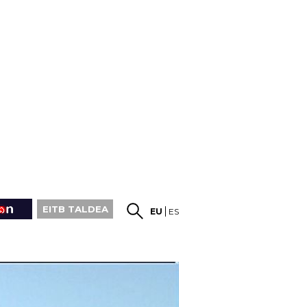
EITB TALDEA
EU
ES