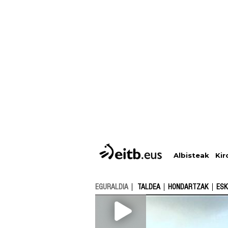
Albisteak
Kir
EGURALDIA
TALDEA
HONDARTZAK
ESK