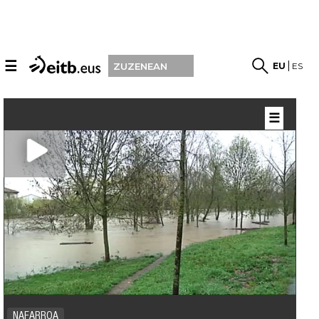
☰
EU
ES
ZUZENEAN
☰
NAFARROA