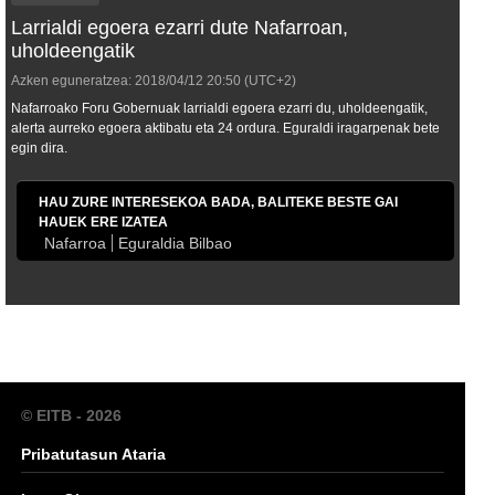
Larrialdi egoera ezarri dute Nafarroan,
uholdeengatik
Azken eguneratzea:
2018/04/12
20:50
(UTC+2)
Nafarroako Foru Gobernuak larrialdi egoera ezarri du, uholdeengatik,
alerta aurreko egoera aktibatu eta 24 ordura. Eguraldi iragarpenak bete
egin dira.
HAU ZURE INTERESEKOA BADA, BALITEKE BESTE GAI
HAUEK ERE IZATEA
Nafarroa
Eguraldia Bilbao
© EITB - 2026
Pribatutasun Ataria