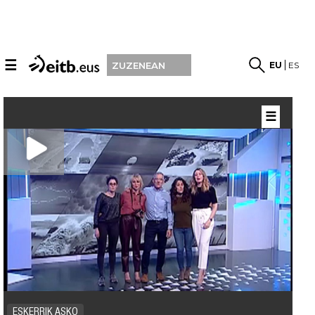
☰
EU
ES
ZUZENEAN
☰
ESKERRIK ASKO