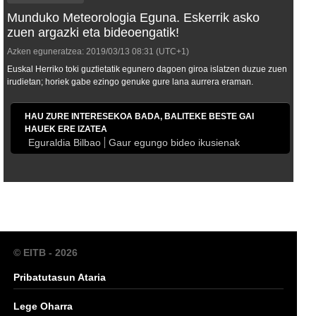
Munduko Meteorologia Eguna. Eskerrik asko
zuen argazki eta bideoengatik!
Azken eguneratzea:
2019/03/13
08:31
(UTC+1)
Euskal Herriko toki guztietatik egunero dagoen giroa islatzen duzue zuen
irudietan; horiek gabe ezingo genuke gure lana aurrera eraman.
HAU ZURE INTERESEKOA BADA, BALITEKE BESTE GAI
HAUEK ERE IZATEA
Eguraldia Bilbao
Gaur egungo bideo ikusienak
© EITB - 2026
Pribatutasun Ataria
Lege Oharra