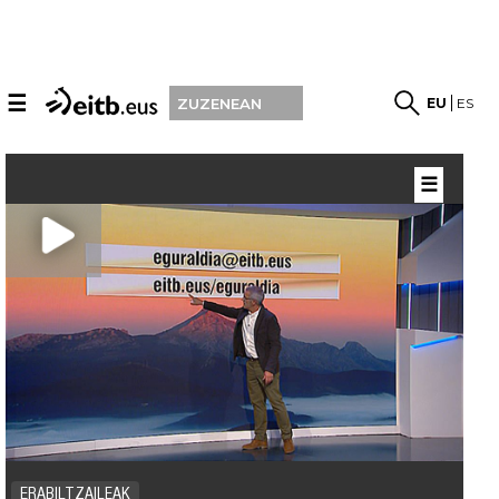
☰
EU
ES
ZUZENEAN
☰
ERABILTZAILEAK