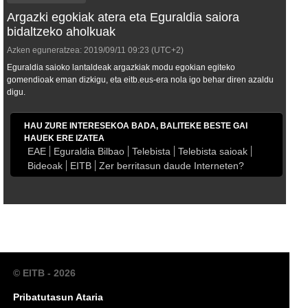
Argazki egokiak atera eta Eguraldia saiora
bidaltzeko aholkuak
Azken eguneratzea:
2019/09/11
09:23
(UTC+2)
Eguraldia saioko lantaldeak argazkiak modu egokian egiteko
gomendioak eman dizkigu, eta eitb.eus-era nola igo behar diren azaldu
digu.
HAU ZURE INTERESEKOA BADA, BALITEKE BESTE GAI
HAUEK ERE IZATEA
EAE
Eguraldia Bilbao
Telebista
Telebista saioak
Bideoak
EITB
Zer berritasun daude Interneten?
© EITB - 2026
Pribatutasun Ataria