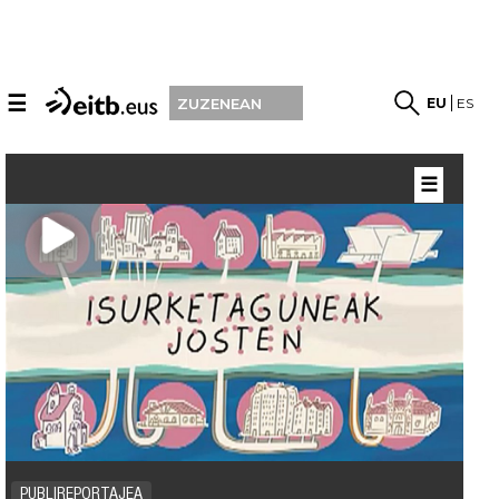
☰
EU
ES
ZUZENEAN
☰
PUBLIREPORTAJEA