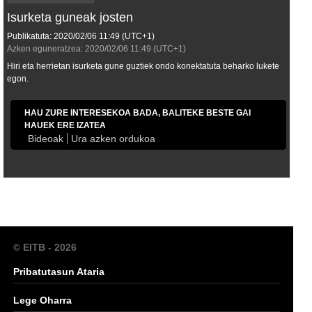
Isurketa guneak josten
Publikatuta:
2020/02/06
11:49
(UTC+1)
Azken eguneratzea:
2020/02/06
11:49
(UTC+1)
Hiri eta herrietan isurketa gune guztiek ondo konektatuta beharko lukete
egon.
HAU ZURE INTERESEKOA BADA, BALITEKE BESTE GAI
HAUEK ERE IZATEA
Bideoak
Ura azken ordukoa
© EITB - 2026
Pribatutasun Ataria
Lege Oharra