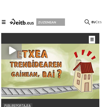
☰
EU
ES
ZUZENEAN
☰
PUBLIREPORTAJEA