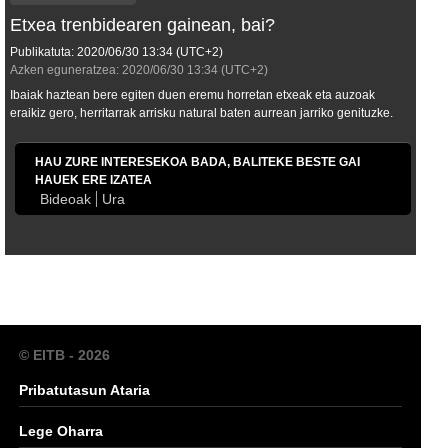
Etxea trenbidearen gainean, bai?
Publikatuta:
2020/06/30
13:34
(UTC+2)
Azken eguneratzea:
2020/06/30
13:34
(UTC+2)
Ibaiak haztean bere egiten duen eremu horretan etxeak eta auzoak
eraikiz gero, herritarrak arrisku natural baten aurrean jarriko genituzke.
HAU ZURE INTERESEKOA BADA, BALITEKE BESTE GAI
HAUEK ERE IZATEA
Bideoak
Ura
© EITB - 2026
Pribatutasun Ataria
Lege Oharra