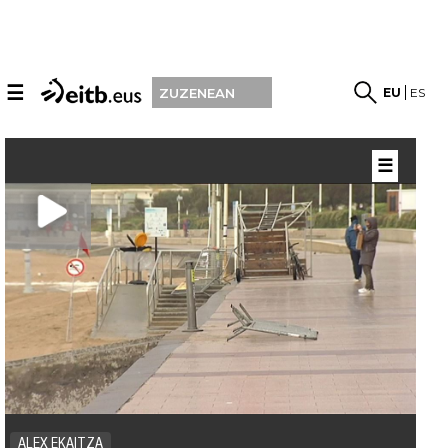
☰
EU
ES
ZUZENEAN
☰
ALEX EKAITZA