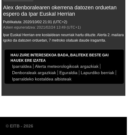
Alex denboralearen okerrena datozen orduetan
espero da Ipar Euskal Herrian
Publikatuta:
2020/10/02
21:01
(UTC+2)
Azken eguneratzea:
2021/02/24
13:49
(UTC+1)
Ipar Euskal Herrian ere kostaldean neurriak hartu dituzte. Alerta 2. mailara
igoko da datozen orduetan, 7 metroko olatuak daude iragarrita.
HAU ZURE INTERESEKOA BADA, BALITEKE BESTE GAI
HAUEK ERE IZATEA
Iparraldea
Alerta meteorologikoak argazkiak
Denboraleak argazkiak
Eguraldia
Lapurdiko berriak
Iparraldeko kostaldea albisteak
© EITB - 2026