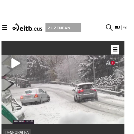
☰
EU
ES
ZUZENEAN
☰
DENBORALEA