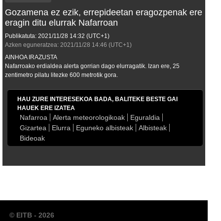
Gozamena ez ezik, errepideetan eragozpenak ere
eragin ditu elurrak Nafarroan
Publikatuta:
2021/11/28
14:32
(UTC+1)
Azken eguneratzea:
2021/11/28
14:46
(UTC+1)
AINHOA IRAZUSTA
Nafarroako erdialdea alerta gorrian dago elurragatik. Izan ere, 25
zentimetro pilatu litezke 600 metrotik gora.
HAU ZURE INTERESEKOA BADA, BALITEKE BESTE GAI
HAUEK ERE IZATEA
Nafarroa
Alerta meteorologikoak
Eguraldia
Gizartea
Elurra
Eguneko albisteak
Albisteak
Bideoak
© EITB - 2026