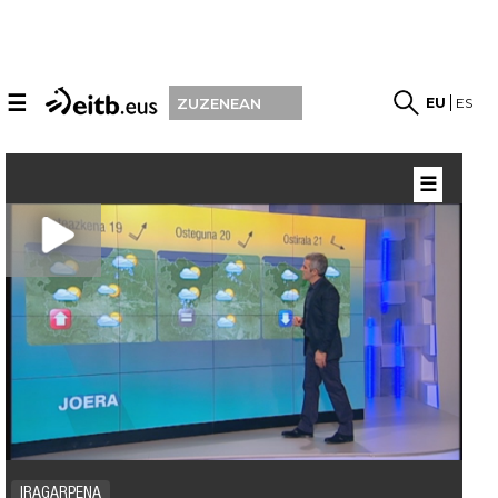
☰
EU
ES
ZUZENEAN
☰
IRAGARPENA