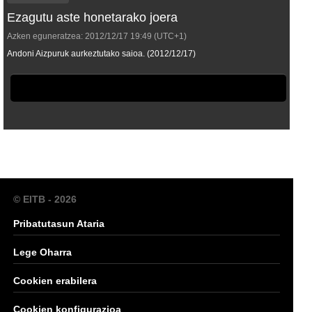
Ezagutu aste honetarako joera
Azken eguneratzea:
2012/12/17
19:49
(UTC+1)
Andoni Aizpuruk aurkeztutako saioa. (2012/12/17)
© EITB - 2026
Pribatutasun Ataria
Lege Oharra
Cookien erabilera
Cookien konfigurazioa