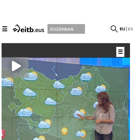
☰
EU
ES
ZUZENEAN
☰