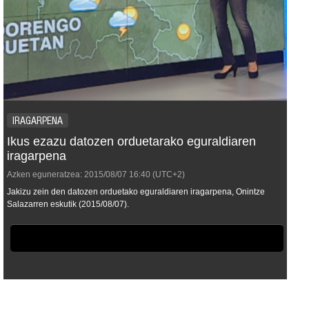
IRAGARPENA
Ikus ezazu datozen orduetarako eguraldiaren
iragarpena
Azken eguneratzea:
2015/08/07
16:40
(UTC+2)
Jakizu zein den datozen orduetako eguraldiaren iragarpena, Onintze
Salazarren eskutik (2015/08/07).