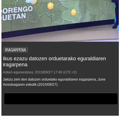
IRAGARPENA
Ikus ezazu datozen orduetarako eguraldiaren
iragarpena
Azken eguneratzea:
2015/09/27
17:40
(UTC+2)
Jakizu zein den datozen orduetako eguraldiaren iragarpena, June
Ansoleagaren eskutik (2015/09/27).