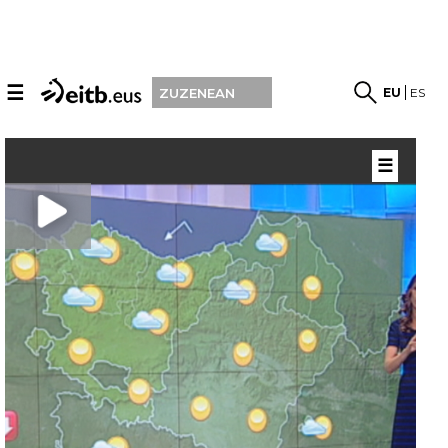
☰
EU
ES
ZUZENEAN
☰