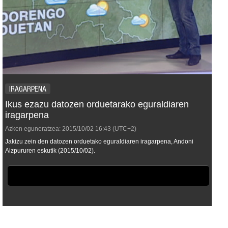
IRAGARPENA
Ikus ezazu datozen orduetarako eguraldiaren
iragarpena
Azken eguneratzea:
2015/10/02
16:43
(UTC+2)
Jakizu zein den datozen orduetako eguraldiaren iragarpena, Andoni
Aizpururen eskutik (2015/10/02).