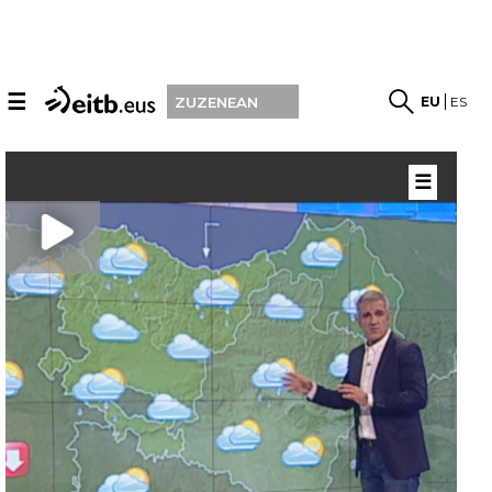
☰
EU
ES
ZUZENEAN
☰