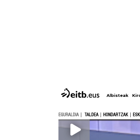
Albisteak
Kir
EGURALDIA
TALDEA
HONDARTZAK
ESK