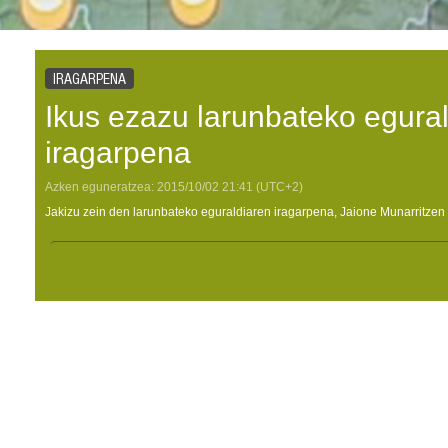
IRAGARPENA
Ikus ezazu larunbateko egura
iragarpena
Azken eguneratzea:
2015/10/02
21:41
(UTC+2)
Jakizu zein den larunbateko eguraldiaren iragarpena, Jaione Munarritzen 