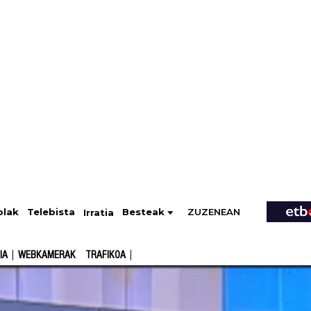
ZUZENEAN
Telebista
Besteak
olak
Irratia
IA
WEBKAMERAK
TRAFIKOA