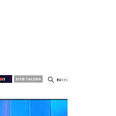
EITB TALDEA
EU
ES