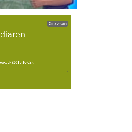
Orria entzun
ldiaren
eskutik (2015/10/02).