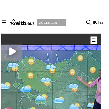
☰
EU
ES
ZUZENEAN
☰