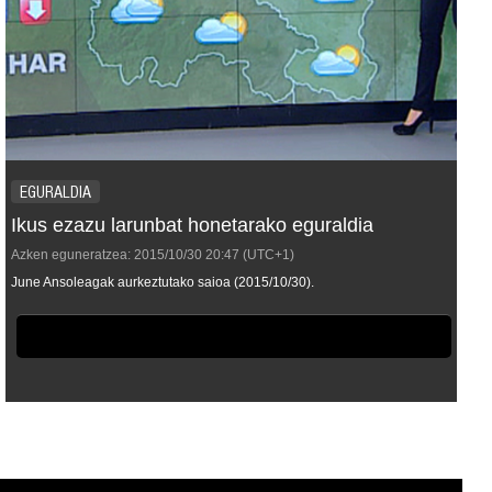
EGURALDIA
Ikus ezazu larunbat honetarako eguraldia
Azken eguneratzea:
2015/10/30
20:47
(UTC+1)
June Ansoleagak aurkeztutako saioa (2015/10/30).