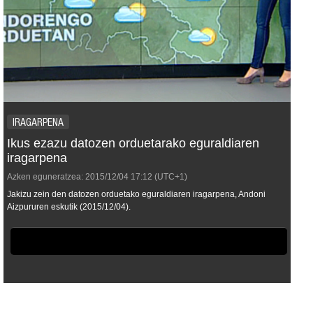
IRAGARPENA
Ikus ezazu datozen orduetarako eguraldiaren
iragarpena
Azken eguneratzea:
2015/12/04
17:12
(UTC+1)
Jakizu zein den datozen orduetako eguraldiaren iragarpena, Andoni
Aizpururen eskutik (2015/12/04).