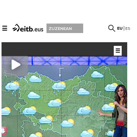
☰
EU
ES
ZUZENEAN
☰