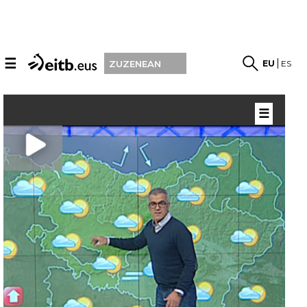
☰
EU
ES
ZUZENEAN
☰