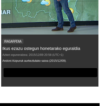
IRAGARPENA
Ikus ezazu ostegun honetarako eguraldia
Azken eguneratzea:
2015/12/09
20:58
(UTC+1)
Andoni Aizpuruk aurkeztutako saioa (2015/12/09).